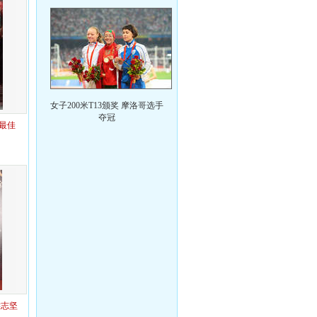
女子200米T13颁奖 摩洛哥选手
夺冠
获最佳
侯志坚