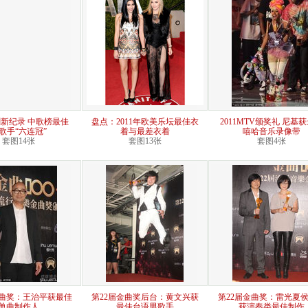
新纪录 中歌榜最佳
盘点：2011年欧美乐坛最佳衣
2011MTV颁奖礼 尼基
歌手“六连冠”
着与最差衣着
嘻哈音乐录像带
套图14张
套图13张
套图4张
金曲奖：王治平获最佳
第22届金曲奖后台：黄文兴获
第22届金曲奖：雷光夏
单曲制作人
最佳台语男歌手
获演奏类最佳制作