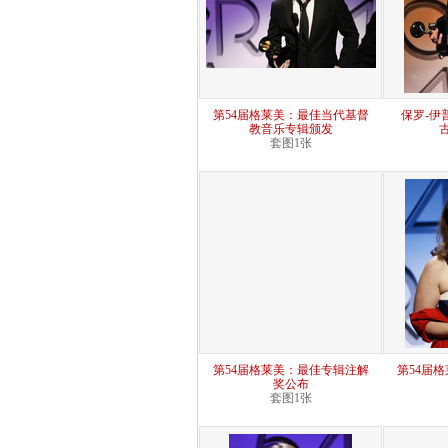
第54届格莱美：最佳当代基督
保罗-伊
教音乐专辑颁发
套图1张
第54届格莱美：最佳专辑注解
第54届
奖公布
套图1张