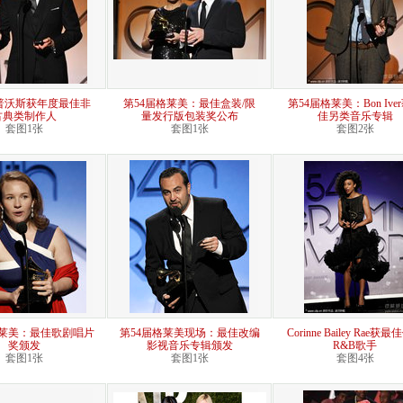
普沃斯获年度最佳非
第54届格莱美：最佳盒装/限
第54届格莱美：Bon Ive
古典类制作人
量发行版包装奖公布
佳另类音乐专辑
套图1张
套图1张
套图2张
格莱美：最佳歌剧唱片
第54届格莱美现场：最佳改编
Corinne Bailey Rae获
奖颁发
影视音乐专辑颁发
R&B歌手
套图1张
套图1张
套图4张