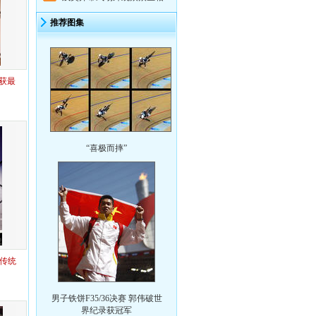
推荐图集
r获最
“喜极而摔”
最佳传统
男子铁饼F35/36决赛 郭伟破世
界纪录获冠军