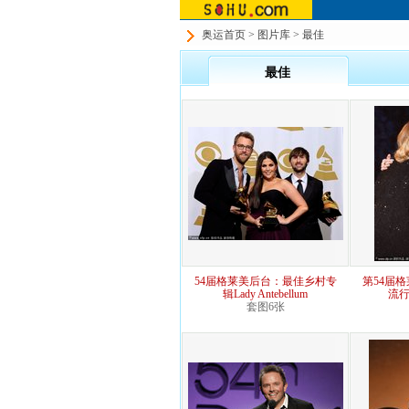
奥运首页
>
图片库
> 最佳
最佳
54届格莱美后台：最佳乡村专
第54届
辑Lady Antebellum
流行
套图6张