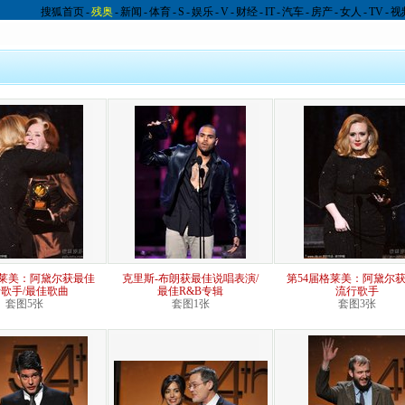
搜狐首页
-
残奥
-
新闻
-
体育
-
S
-
娱乐
-
V
-
财经
-
IT
-
汽车
-
房产
-
女人
-
TV
-
视
格莱美：阿黛尔获最佳
克里斯-布朗获最佳说唱表演/
第54届格莱美：阿黛尔
歌手/最佳歌曲
最佳R&B专辑
流行歌手
套图5张
套图1张
套图3张