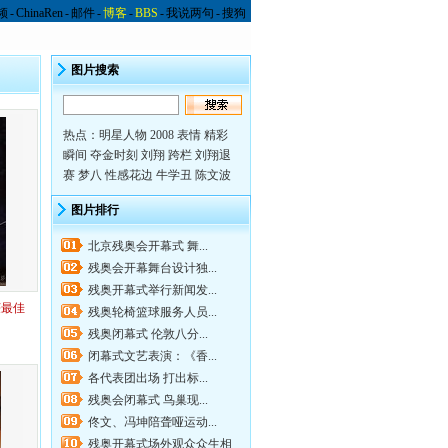
频
-
ChinaRen
-
邮件
-
博客
-
BBS
-
我说两句
-
搜狗
图片搜索
热点：
明星人物
2008 表情
精彩
瞬间
夺金时刻
刘翔 跨栏
刘翔退
赛
梦八
性感花边
牛学丑
陈文波
图片排行
北京残奥会开幕式 舞...
残奥会开幕舞台设计独...
残奥开幕式举行新闻发...
获最佳
残奥轮椅篮球服务人员...
残奥闭幕式 伦敦八分...
闭幕式文艺表演：《香...
各代表团出场 打出标...
残奥会闭幕式 鸟巢现...
佟文、冯坤陪聋哑运动...
残奥开幕式场外观众众生相