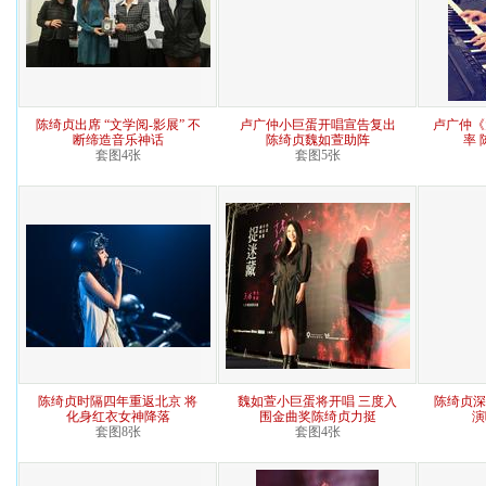
陈绮贞出席 “文学阅-影展” 不
卢广仲小巨蛋开唱宣告复出
卢广仲《
断缔造音乐神话
陈绮贞魏如萱助阵
率
套图4张
套图5张
陈绮贞时隔四年重返北京 将
魏如萱小巨蛋将开唱 三度入
陈绮贞深
化身红衣女神降落
围金曲奖陈绮贞力挺
演
套图8张
套图4张