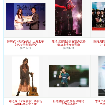
陈绮贞《时间的歌》上海发布
陈绮贞演唱会男友现身支持
陈绮贞携
文艺女王华丽蜕变
豪放上演女女舌吻
片
套图12张
套图12张
陈绮贞《时间的歌》将发行
张铠麟家乡歌友会 与陈绮
陈绮贞
被赞秒杀文艺女王
贞“双剑合璧”
门票