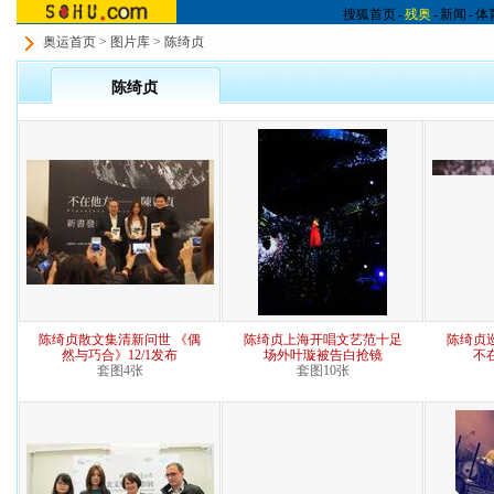
搜狐首页
-
残奥
-
新闻
-
体
奥运首页
>
图片库
> 陈绮贞
陈绮贞
陈绮贞散文集清新问世 《偶
陈绮贞上海开唱文艺范十足
陈绮贞
然与巧合》12/1发布
场外叶璇被告白抢镜
不
套图4张
套图10张