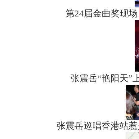
第24届金曲奖现
张震岳“艳阳天”
张震岳巡唱香港站惹