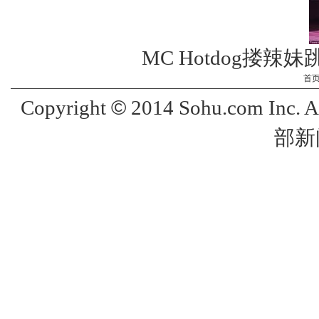
MC Hotdog搂
首
©
Copyright
2014 Sohu.com Inc. 
部新