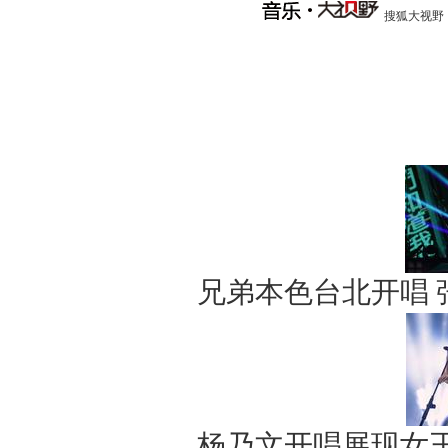
搜狐大视野
兄弟本色台北开唱
杨乃文开唱展现女