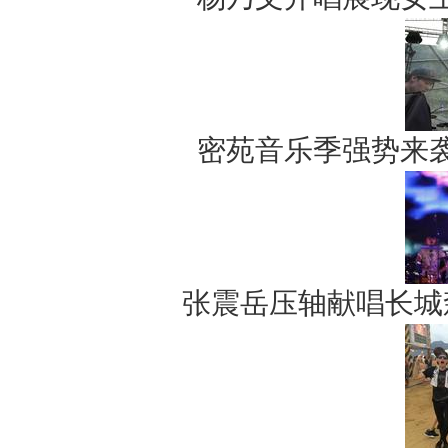
密苑音乐季强势来
张震岳压轴献唱长城