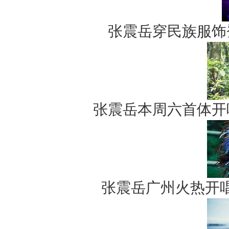
张震岳穿民族服饰
张震岳本周六首体开
张震岳广州火热开唱