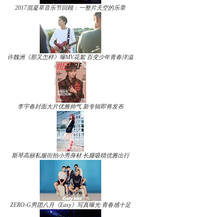
2017混凝草音乐节回顾：一整片天空的乐章
许魏洲《那又怎样》曝MV花絮 百变少年青春洋溢
李宇春封面大片优雅帅气 新专辑即将发布
斯琴高丽私服街拍小秀身材 长腿吸睛优雅出行
ZERO-G男团八月《Easy》写真曝光 青春感十足