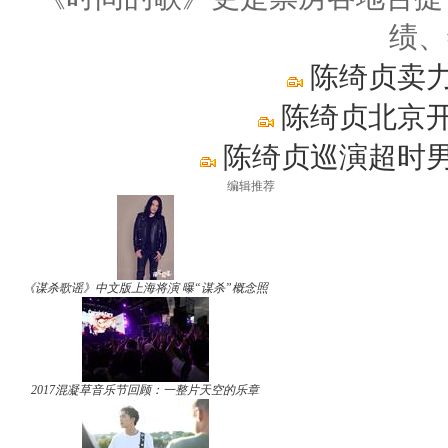
绩、
陈绮贞卖力
陈绮贞北京开
陈绮贞巡演超时男
编辑推荐
《谋杀歌谣》中文版上海将演 曝“谋杀”概念照
2017混凝草音乐节回顾：一整片天空的乐章