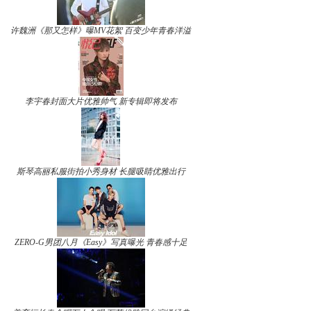
许魏洲《那又怎样》曝MV花絮 百变少年青春洋溢
李宇春封面大片优雅帅气 新专辑即将发布
斯琴高丽私服街拍小秀身材 长腿吸睛优雅出行
ZERO-G男团八月《Easy》写真曝光 青春感十足