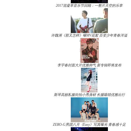
2017混凝草音乐节回顾：一整片天空的乐章
许魏洲《那又怎样》曝MV花絮 百变少年青春洋溢
李宇春封面大片优雅帅气 新专辑即将发布
斯琴高丽私服街拍小秀身材 长腿吸睛优雅出行
ZERO-G男团八月《Easy》写真曝光 青春感十足