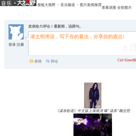
搜狐大视野
>
音乐频道
>
图片新闻推荐
查看原图
全部图片
发表给力评论！看新闻，说两句。
登录
/
注册
Ctrl+Ent
表情
辩论
《谋杀歌谣》中文版上海将演 曝“谋杀”概念照