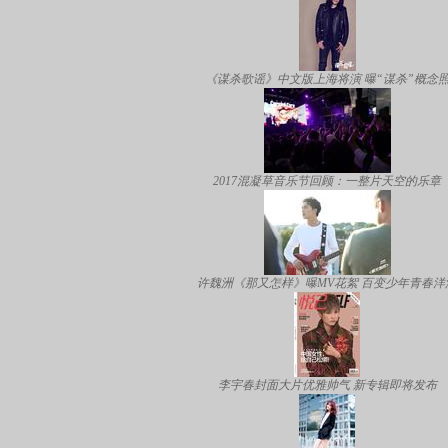
《谋杀歌谣》中文版上海将演 曝“谋杀”概念
2017混凝草音乐节回顾：一整片天空的乐章
许魏洲《那又怎样》曝MV花絮 百变少年青春洋
李宇春封面大片优雅帅气 新专辑即将发布