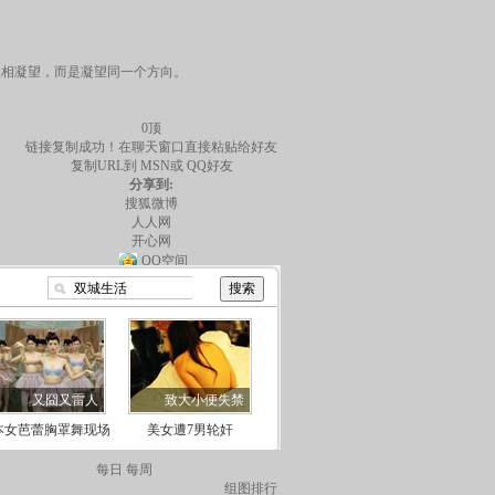
互相凝望，而是凝望同一个方向。
0
顶
链接复制成功！在聊天窗口直接粘贴给好友
复制URL到
MSN或
QQ好友
分享到:
搜狐微博
人人网
开心网
QQ空间
每日
每周
组图排行