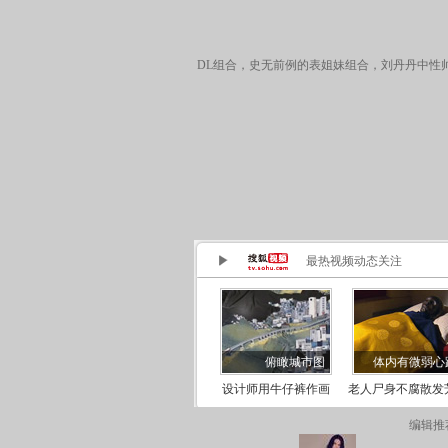
DL组合，史无前例的表姐妹组合，刘丹丹中性
编辑推