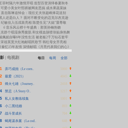
王菲时隔六年激情开唱 造型百变演绎春夏秋冬
可爱小美女叶熙祺被网友恶搞 成水果蔬菜妹
直击陈琳追悼会：现任丈夫张超峰捧花送别
黑人还是白人？ 面对不断变化的迈克尔杰克逊
纪敏佳入伍戎装亮相 陈楚生见“大姐”显尊敬
6
音乐风云榜十年盛典：那英孙楠热吻
吴克群个唱湿身秀腹肌 和女模血脉喷张贴身热舞
戴佩妮自曝6年没性生活 被老板2千万钻石套牢
宋祖英宽大红袍献唱民歌节 韩红母女齐亮相
齐秦忆15年友情 深情献唱《月亮代表我们的心》
影
|
电视剧
每日
每周
全部
1
弄巧成拙（Le corn..
5060
2
最爱（2021）
4045
3
烽火七雄（Journey..
2418
4
禁忌（A Story O..
1217
5
私人女教练续集
1001
6
小二黑结婚
893
7
战斗里成长
704
8
蝎尾谋杀案（La cod..
648