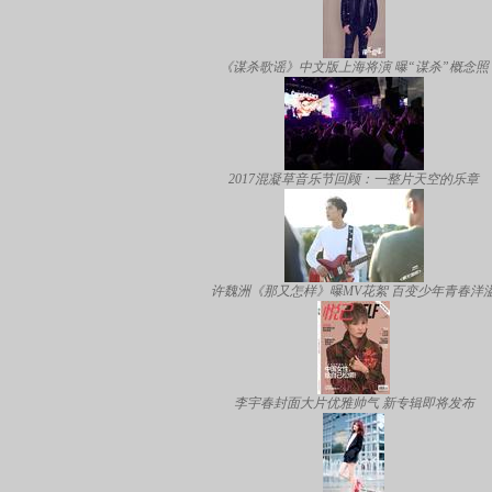
《谋杀歌谣》中文版上海将演 曝“谋杀”概念照
2017混凝草音乐节回顾：一整片天空的乐章
许魏洲《那又怎样》曝MV花絮 百变少年青春洋
李宇春封面大片优雅帅气 新专辑即将发布