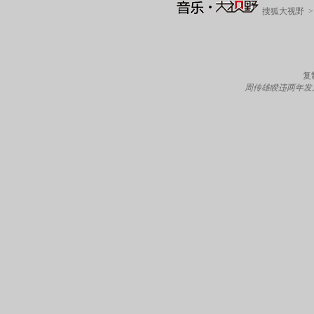
搜狐大视野
复
周传雄睽违两年发