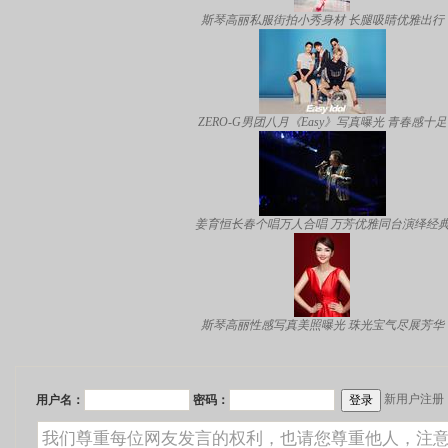
斯琴高丽私服街拍小秀身材 长腿吸睛优雅出行
ZERO-G男团八月《Easy》写真曝光 青春感十足
姜育恒长春个唱万人合唱 万芳优雅同台演绎经
斯琴高丽性感写真美照曝光 珠光宝气尽展芳华
新用户注册
用户名：
密码：