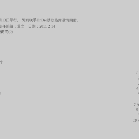
3日举行。 阿姆联手Dr.Dre劲歌热舞激情四射。
编辑：董文 日期：2011-2-14
说两句
(
0
)
荐
1
4
照
7
8
10