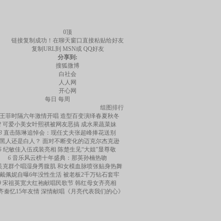
0
顶
链接复制成功！在聊天窗口直接粘贴给好友
复制URL到
MSN或
QQ好友
分享到:
搜狐微博
白社会
人人网
开心网
每日
每周
组图排行
王菲时隔六年激情开唱 造型百变演绎春夏秋冬
2
可爱小美女叶熙祺被网友恶搞 成水果蔬菜妹
3
直击陈琳追悼会：现任丈夫张超峰捧花送别
黑人还是白人？ 面对不断变化的迈克尔杰克逊
5
纪敏佳入伍戎装亮相 陈楚生见“大姐”显尊敬
6
音乐风云榜十年盛典：那英孙楠热吻
吴克群个唱湿身秀腹肌 和女模血脉喷张贴身热舞
戴佩妮自曝6年没性生活 被老板2千万钻石套牢
9
宋祖英宽大红袍献唱民歌节 韩红母女齐亮相
齐秦忆15年友情 深情献唱《月亮代表我们的心》