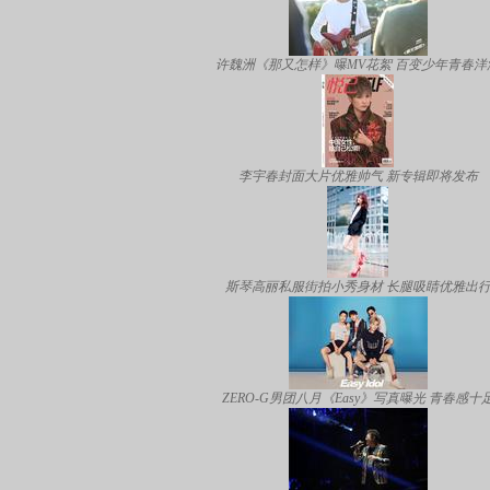
许魏洲《那又怎样》曝MV花絮 百变少年青春洋
李宇春封面大片优雅帅气 新专辑即将发布
斯琴高丽私服街拍小秀身材 长腿吸睛优雅出
ZERO-G男团八月《Easy》写真曝光 青春感十