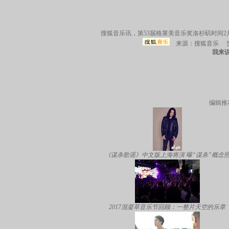
搜狐音乐讯，第53届格莱美音乐奖洛杉矶时间2月1
来源：
搜狐音乐
责任
我来
编辑推
《谋杀歌谣》中文版上海将演 曝“谋杀”概念
2017混凝草音乐节回顾：一整片天空的乐章