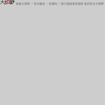
搜狐大视野
>
音乐频道
>
直播间
>
第53届格莱美颁奖
返回音乐大视野