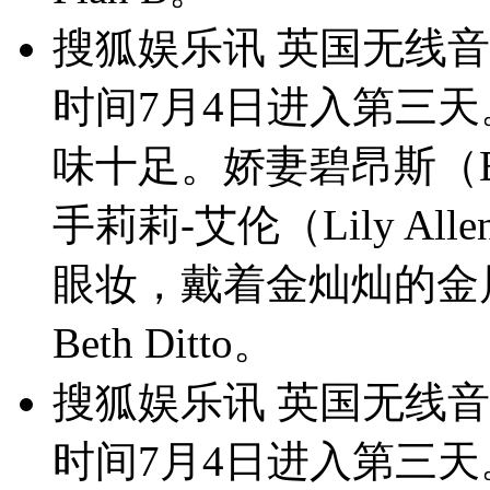
搜狐娱乐讯 英国无线音乐节（W
时间7月4日进入第三天
味十足。娇妻碧昂斯（B
手莉莉-艾伦（Lily A
眼妆，戴着金灿灿的金
Beth Ditto。
搜狐娱乐讯 英国无线音乐节（W
时间7月4日进入第三天