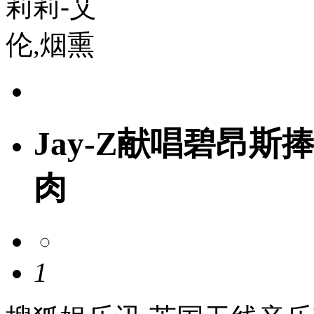
Jay-Z献唱碧昂斯
肉
1