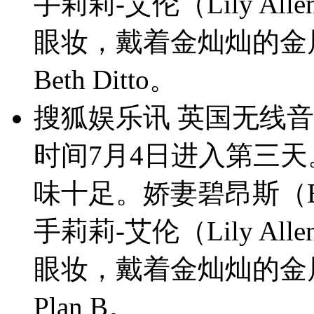
手莉莉-艾伦（Lily A
眼妆，戴着金灿灿的金
Beth Ditto。
搜狐娱乐讯 英国无线音乐节（W
时间7月4日进入第三天
味十足。娇妻碧昂斯（B
手莉莉-艾伦（Lily A
眼妆，戴着金灿灿的金
Plan B。