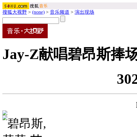
搜狐大视野
>
(none)
>
音乐频道
>
演出现场
Jay-Z献唱碧昂斯捧
30