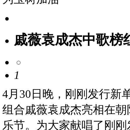
戚薇袁成杰中歌榜
1
4月30日晚，刚刚发行
组合戚薇袁成杰亮相在朝
乐节。为大家献唱了刚刚