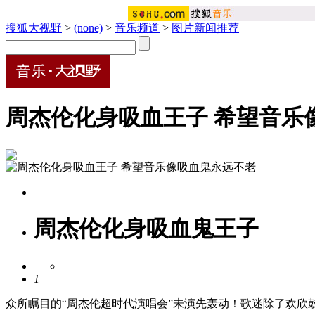
搜狐大视野
>
(none)
>
音乐频道
>
图片新闻推荐
周杰伦化身吸血王子 希望音乐
周杰伦化身吸血鬼王子
1
众所瞩目的“周杰伦超时代演唱会”未演先轰动！歌迷除了欢欣